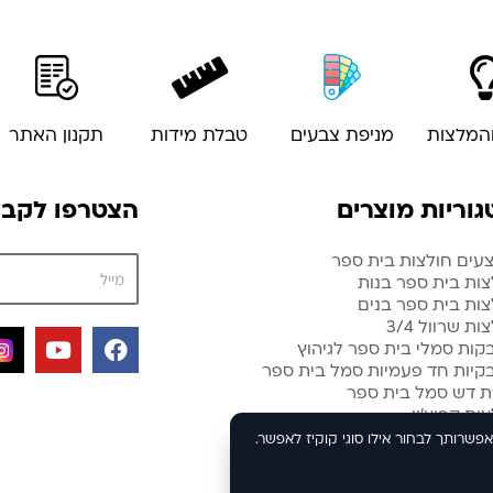
והמלצות
מניפת צבעים
טבלת מידות
תקנון האתר
וריות מוצרים
הצטרפו לקבלת
עים חולצות בית ספר
צות בית ספר בנות
צות בית ספר בנים
ות שרוול 3/4
Y
F
קות סמלי בית ספר לגיהוץ
o
a
קיות חד פעמיות סמל בית ספר
u
c
ת דש סמל בית ספר
t
e
ות קפוצ’ון
u
b
אפשרותך לבחור אילו סוגי קוקיז לאפשר.
b
o
e
o