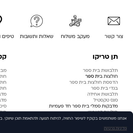
צור קשר
מעקב משלוח
שאלות ותשובות
טיפים 
תן טריקו
קטג
תלבושת בית ספר
מבצ
חולצות ב
ית ספר
חול
הדפסת חולצות בית ספר
חול
בגדי בית ספר
חולצ
תלבושת אחידה
מדב
סנס טקסטיל
מדב
מדבקות סמלי בית ספר חד פעמיות
סיכ
חולצות דרייפיט
חולצ
הודעת עוגיות
סיכת דש עם סמל בית-ספר
אנחנו משתמשים בקוקיז לשיפור החוויה, לניתוח תנועה ולהתאמת תוכן שיווקי. ב
מדיניות פרטיות