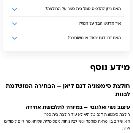
בד סימפוניה הוא בד מתקדם בעל מגע חלק ואלגנטי יותר. הוא קליל מאוד,
האם ניתן להדפיס סמל בית ספר על החולצה?
נעים על העור ומעניק מראה מעט מהודר יותר מהבד היומיומי. התחושה על
הגוף רכה במיוחד, והחולצה נראית מסודרת גם בלי גיהוץ.
בעיקרון כן, אבל… בד החולצה הינו רגיש לחום גבוה, ייתכן לאחר גיהוץ או
איך מרגיש הבד על הגוף?
הדפסת סמל בית ספר יופיע שינוי בגוון החולצה
התחושה חלקה, כמעט כמו מגע של סאטן עדין. הוא לא מגרד, לא נדבק
האם זהו דגם צמוד או משוחרר?
לעור, ולא גורם להזעה מיותרת. מתאים מאוד לבנות שרגישות לבד או
לתפרים.
החולצה בגזרה נשית מחמיאה אך לא צמודה. היא מלווה את קווי הגוף
בעדינות, ויושבת בצורה מסודרת מבלי להרגיש לוחצת או נצמדת.
מידע נוסף
חולצת סימפוניה דגם ליאן – הבחירה המושלמת
לבנות
עיצוב נשי ואלגנטי – במיוחד לתלבושת אחידה
חולצת סימפוניה דגם טל היא לא עוד חולצת בית ספר.
היא שילוב בין מראה מוקפד ונשי לבין נוחות מקסימלית שמתאימה ליום לימודים
ארוך.