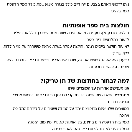
ניתן לרכוש מאתנו בצבעים ייחודיים כולל בגזרה משופשפת כולל סמל הדפסת
סמל ביה”ס.
חולצות בית ספר אופנתיות
חולצה דגם עטלף מעניקה מראה טיפה שונה ממה שבדרך כלל אנו רגילים
לראות בתלבושת בית-ספר
לא עוד חולצה בייסיק רגילה, חולצה עטלף בעלת מראה משוחרר על גוף הילדות
ללא שרוול
לריענון המראה לתלבושת אחידה, שברו את הכלים ורכשו גם לילדותכם חולצה
אופנתית, עכשווית ורעננה
למה לבחור בחולצות של תן טריקו?
אנו מעניקים אחריות על המוצרים שלנו
מתחייבים שהחולצות שתרכשו יחזיקו לכם זמן רב גם לאחר שימוש מסיבי
וכביסות רבות
המוצרים שלנו אינם מתכווצים יתר על המידה ושומרים על גזרתם לתקופה
ארוכה
סמל בית הדפסה הינו בחינם, בלי אותיות קטנות ומינימום הזמנה
סמל ביה”ס לא יתקלף וגם לא ידהה לאחר כביסה.