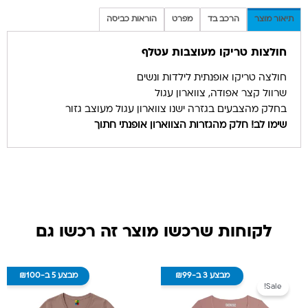
תיאור מוצר
הרכב בד
מפרט
הוראות כביסה
חולצות טריקו מעוצבות עטלף
חולצה טריקו אופנתית לילדות ונשים
שרוול קצר אפודה, צווארון עגול
בחלק מהצבעים בגזרה ישנו צווארון עגול מעוצב גזור
שימו לב! חלק מהגזרות הצווארון אופנתי חתוך
לקוחות שרכשו מוצר זה רכשו גם
טווח מחירים: ⁦₪40⁩ 
למוצר זה יש מספר סוגים. ניתן לבחור את האפשרויות בעמוד ה
למוצר זה יש מספר סו
מבצע 3 ב-₪99
מבצע 5 ב-₪100
Sale!